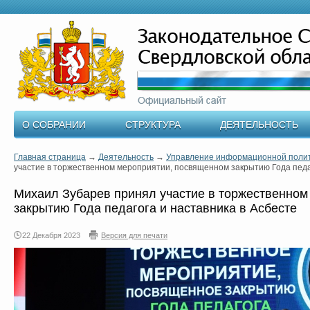
О СОБРАНИИ
СТРУКТУРА
ДЕЯТЕЛЬНОСТЬ
Главная страница
→
Деятельность
→
Управление информационной поли
участие в торжественном мероприятии, посвященном закрытию Года педаг
Михаил Зубарев принял участие в торжественно
закрытию Года педагога и наставника в Асбесте
22 Декабря 2023
Версия для печати