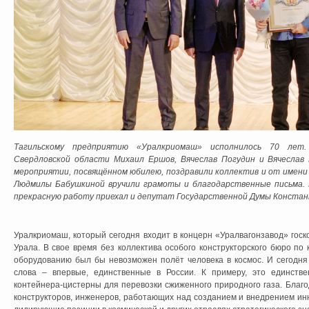
Тагильскому предприятию «Уралкриомаш» исполнилось 70 лет.
Свердловской области Михаил Ершов, Вячеслав Погудин и Вячеслав
мероприятии, посвящённом юбилею, поздравили коллектив и от имен
Людмилы Бабушкиной вручили грамоты и благодарственные письма. 
прекрасную работу приехал и депутат Государственной Думы Констан
Уралкриомаш, который сегодня входит в концерн «Уралвагонзавод» госк
Урала. В свое время без коллектива особого конструкторского бюро по
оборудованию был бы невозможен полёт человека в космос. И сегодня
слова – впервые, единственные в России. К примеру, это единстве
контейнера-цистерны для перевозки сжиженного природного газа. Благод
конструкторов, инженеров, работающих над созданием и внедрением ин