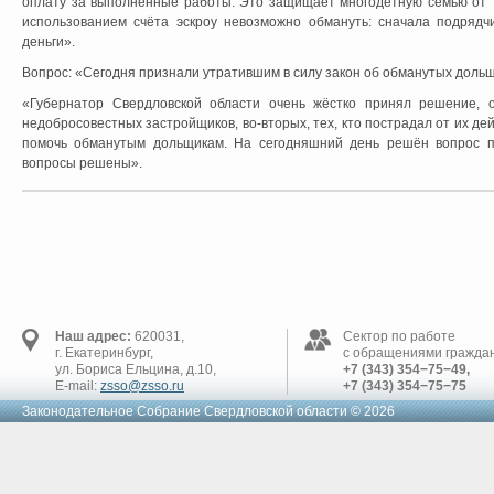
оплату за выполненные работы. Это защищает многодетную семью от т
использованием счёта эскроу невозможно обмануть: сначала подрядч
деньги».
Вопрос: «Сегодня признали утратившим в силу закон об обманутых доль
«Губернатор Свердловской области очень жёстко принял решение, о
недобросовестных застройщиков, во-вторых, тех, кто пострадал от их д
помочь обманутым дольщикам. На сегодняшний день решён вопрос п
вопросы решены».
Наш адрес:
620031,
Сектор по работе
г. Екатеринбург,
с обращениями граждан
ул. Бориса Ельцина, д.10,
+7 (343) 354−75−49,
E-mail:
zsso@zsso.ru
+7 (343) 354−75−75
Законодательное Cобрание Свердловской области © 2026