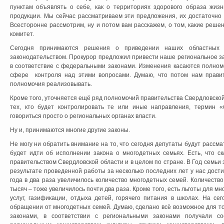
пунктам объявлять о себе, как о территориях здорового образа жиз
продукции. Мы сейчас рассматриваем эти предложения, их достаточно м
Всесторонне рассмотрим, ну и потом вам расскажем, о том, какие реш
комитет.
Сегодня принимаются решения о приведении наших областных 
законодательством. Прокурор предложил привести наше региональное з
в соответствие с федеральными законами. Изменения касаются полном
сфере контроля над этими вопросами. Думаю, что потом нам правит
полномочия реализовывать.
Кроме того, уточняется ещё ряд полномочий правительства Свердловской
тех, кто будет контролировать те или иные направления, термин «
говориться просто о региональных органах власти.
Ну и, принимаются многие другие законы.
Не могу ни обратить внимание на то, что сегодня депутаты будут рассм
будет идти об исполнении закона о многодетных семьях. Есть, что ск
правительством Свердловской области и в целом по стране. В Год семьи
результате проведенной работы за несколько последних лет у нас дости
года в два раза увеличилось количество многодетных семей. Количество
тысяч – тоже увеличилось почти два раза. Кроме того, есть льготы для м
услуг, газификации, отдыха детей, горячего питания в школах. На се
обращении от многодетных семей. Думаю, сделано всё возможное для т
законами, в соответствии с региональными законами получали со