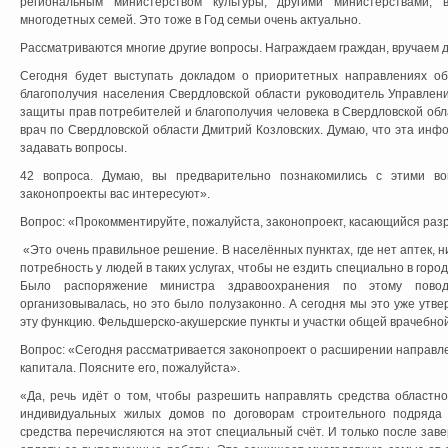
региональным министерством культуры, другими министерствами,
многодетных семей. Это тоже в Год семьи очень актуально.
Рассматриваются многие другие вопросы. Награждаем граждан, вручаем 
Сегодня будет выступать докладом о приоритетных направлениях об
благополучия населения Свердловской области руководитель Управлен
защиты прав потребителей и благополучия человека в Свердловской об
врач по Свердловской области Дмитрий Козловских. Думаю, что эта ин
задавать вопросы.
42 вопроса. Думаю, вы предварительно познакомились с этими воп
законопроекты вас интересуют».
Вопрос: «Прокомментируйте, пожалуйста, законопроект, касающийся ра
«Это очень правильное решение. В населённых пунктах, где нет аптек, н
потребность у людей в таких услугах, чтобы не ездить специально в горо
Было распоряжение министра здравоохранения по этому повод
организовывалась, но это было полузаконно. А сегодня мы это уже утве
эту функцию. Фельдшерско-акушерские пункты и участки общей врачебной
Вопрос: «Сегодня рассматривается законопроект о расширении направл
капитала. Поясните его, пожалуйста».
«Да, речь идёт о том, чтобы разрешить направлять средства областно
индивидуальных жилых домов по договорам строительного подряда 
средства перечисляются на этот специальный счёт. И только после за