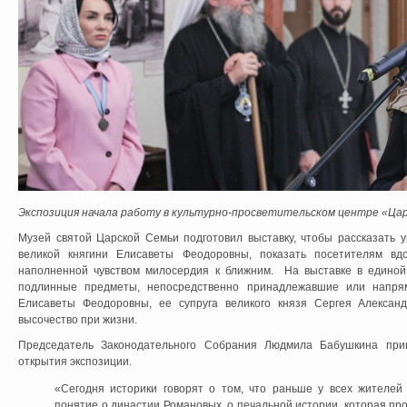
Экспозиция начала работу в культурно-просветительском центре «Цар
Музей святой Царской Семьи подготовил выставку, чтобы рассказать 
великой княгини Елисаветы Феодоровны, показать посетителям вд
наполненной чувством милосердия к ближним. На выставке в единой
подлинные предметы, непосредственно принадлежавшие или напря
Елисаветы Феодоровны, ее супруга великого князя Сергея Алексан
высочество при жизни.
Председатель Законодательного Собрания Людмила Бабушкина при
открытия экспозиции.
«Сегодня историки говорят о том, что раньше у всех жителе
понятие о династии Романовых, о печальной истории, которая про