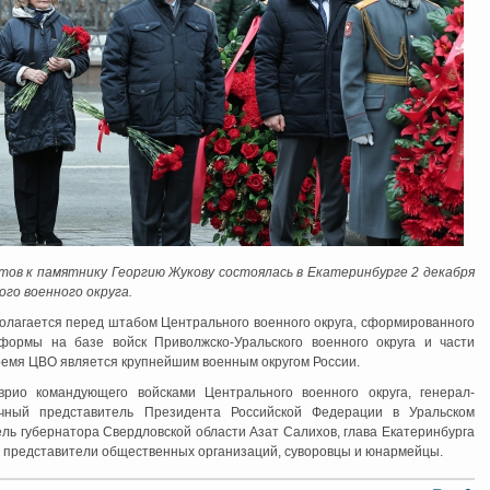
тов к памятнику Георгию Жукову состоялась в Екатеринбурге 2 декабря
го военного округа.
олагается перед штабом Центрального военного округа, сформированного
формы на базе войск Приволжско-Уральского военного округа и части
время ЦВО является крупнейшим военным округом России.
рио командующего войсками Центрального военного округа, генерал-
чный представитель Президента Российской Федерации в Уральском
ль губернатора Свердловской области Азат Салихов, глава Екатеринбурга
, представители общественных организаций, суворовцы и юнармейцы.