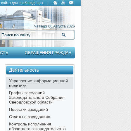
 сайта для слабовидящих
Четверг 06 Августа 2026
Поиск по сайту
Найти
СТЬ
ОБРАЩЕНИЯ ГРАЖДАН
Деятельность
Управление информационной
политики
График заседаний
Законодательного Собрания
Свердловской области
Повестки заседаний
Отчеты о заседаниях
Контроль исполнения
областного законодательства