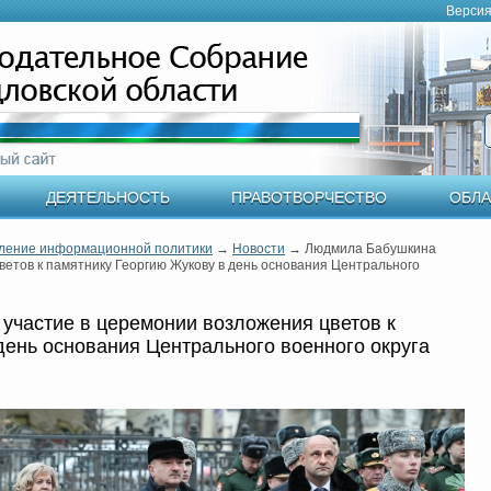
Версия
ДЕЯТЕЛЬНОСТЬ
ПРАВОТВОРЧЕСТВО
ОБЛА
ление информационной политики
→
Новости
→
Людмила Бабушкина
ветов к памятнику Георгию Жукову в день основания Центрального
участие в церемонии возложения цветов к
день основания Центрального военного округа