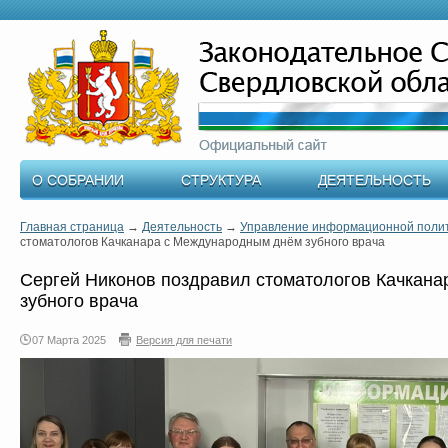
О СОБРАНИИ
СТРУКТУРА
ДЕЯТЕЛЬНОСТЬ
Главная страница
→
Деятельность
→
Управление информационной поли
стоматологов Качканара с Международным днём зубного врача
Сергей Никонов поздравил стоматологов Качкан
зубного врача
07 Марта 2025
Версия для печати