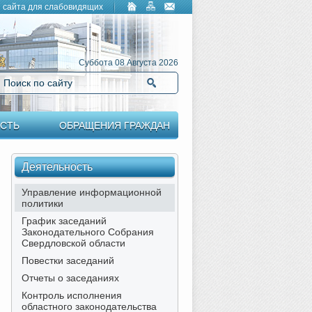
 сайта для слабовидящих
Суббота 08 Августа 2026
Поиск по сайту
Найти
СТЬ
ОБРАЩЕНИЯ ГРАЖДАН
Деятельность
Управление информационной
политики
График заседаний
Законодательного Собрания
Свердловской области
Повестки заседаний
Отчеты о заседаниях
Контроль исполнения
областного законодательства