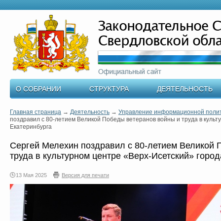
О СОБРАНИИ
СТРУКТУРА
ДЕЯТЕЛЬНОСТЬ
Главная страница
→
Деятельность
→
Управление информационной поли
поздравил с 80-летием Великой Победы ветеранов войны и труда в культ
Екатеринбурга
Сергей Мелехин поздравил с 80-летием Великой 
труда в культурном центре «Верх-Исетский» горо
13 Мая 2025
Версия для печати