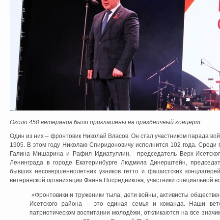
Около 450 ветеранов были приглашены на праздничный концерт.
Один из них – фронтовик Николай Власов. Он стал участником парада во
1905. В этом году Николаю Спиридоновичу исполнится 102 года. Среди
Галина Мишарина и Рафил Идиатуллин, председатель Верх-Исетског
Ленинграда в городе Екатеринбурге Людмила Динерштейн, председат
бывших несовершеннолетних узников гетто и фашистских концлагере
ветеранской организации Фаина Посредникова, участники специальной в
«Фронтовики и труженики тыла, дети войны, активисты обществен
Исетского района – это единая семья и команда. Наши вет
патриотическом воспитании молодёжи, откликаются на все знач