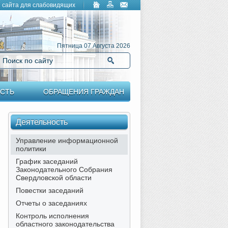
 сайта для слабовидящих
Пятница 07 Августа 2026
Поиск по сайту
Найти
СТЬ
ОБРАЩЕНИЯ ГРАЖДАН
Деятельность
Управление информационной
политики
График заседаний
Законодательного Собрания
Свердловской области
Повестки заседаний
Отчеты о заседаниях
Контроль исполнения
областного законодательства