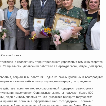
 России 8 июня.
стретилась с коллективом территориального управления №5 министерства
. Специалисты управления работают в Первоуральске, Ревде, Дегтярске,
обрания, социальный работник - одна из самых гуманных и благородных
которые посвятили себя помощи людям, милосердию, состраданию.
ев действует комплекс мер государственной поддержки, реализуется
служивании населения». Социальные выплаты получают более 800
и, люди с инвалидностью, те, кто нуждается в защите государства.
вы прийти на помощь в оформлении мер господдержки, помочь с
а днях, в День защиты детей глава нашего региона Денис Паслер