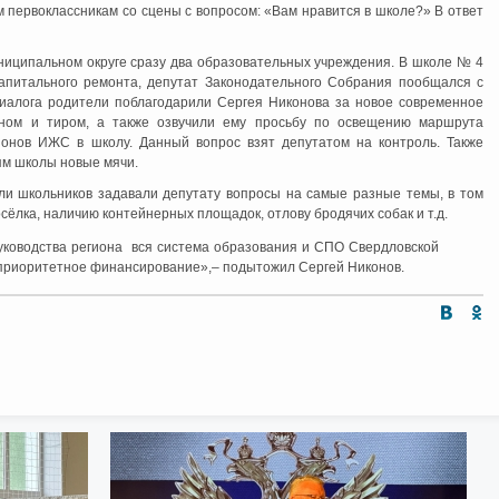
 первоклассникам со сцены с вопросом: «Вам нравится в школе?» В ответ
ниципальном округе сразу два образовательных учреждения. В школе № 4
 капитального ремонта, депутат Законодательного Собрания пообщался с
диалога родители поблагодарили Сергея Никонова за новое современное
оном и тиром, а также озвучили ему просьбу по освещению маршрута
онов ИЖС в школу. Данный вопрос взят депутатом на контроль. Также
м школы новые мячи.
ли школьников задавали депутату вопросы на самые разные темы, в том
сёлка, наличию контейнерных площадок, отлову бродячих собак и т.д.
руководства региона вся система образования и СПО Свердловской
и приоритетное финансирование»,– подытожил Сергей Никонов.
Интернет приемная