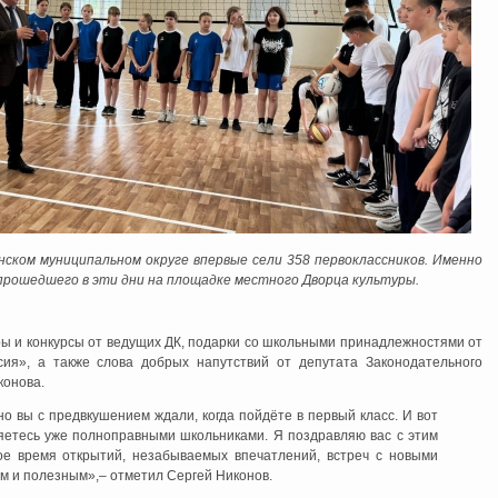
нском муниципальном округе впервые сели 358 первоклассников. Именно
 прошедшего в эти дни на площадке местного Дворца культуры.
ры и конкурсы от ведущих ДК, подарки со школьными принадлежностями от
ия», а также слова добрых напутствий от депутата Законодательного
конова.
о вы с предвкушением ждали, когда пойдёте в первый класс. И вот
ляетесь уже полноправными школьниками. Я поздравляю вас с этим
ое время открытий, незабываемых впечатлений, встреч с новыми
ым и полезным»,– отметил Сергей Никонов.