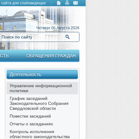
 сайта для слабовидящих
Четверг 06 Августа 2026
Поиск по сайту
Найти
СТЬ
ОБРАЩЕНИЯ ГРАЖДАН
Деятельность
Управление информационной
политики
График заседаний
Законодательного Собрания
Свердловской области
Повестки заседаний
Отчеты о заседаниях
Контроль исполнения
областного законодательства