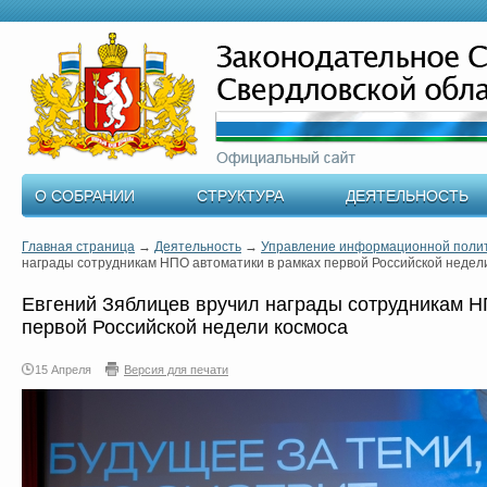
О СОБРАНИИ
СТРУКТУРА
ДЕЯТЕЛЬНОСТЬ
Главная страница
→
Деятельность
→
Управление информационной поли
награды сотрудникам НПО автоматики в рамках первой Российской недел
Евгений Зяблицев вручил награды сотрудникам Н
первой Российской недели космоса
15 Апреля
Версия для печати