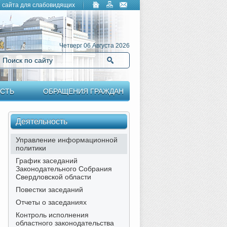
 сайта для слабовидящих
Четверг 06 Августа 2026
Поиск по сайту
Найти
СТЬ
ОБРАЩЕНИЯ ГРАЖДАН
Деятельность
Управление информационной
политики
График заседаний
Законодательного Собрания
Свердловской области
Повестки заседаний
Отчеты о заседаниях
Контроль исполнения
областного законодательства