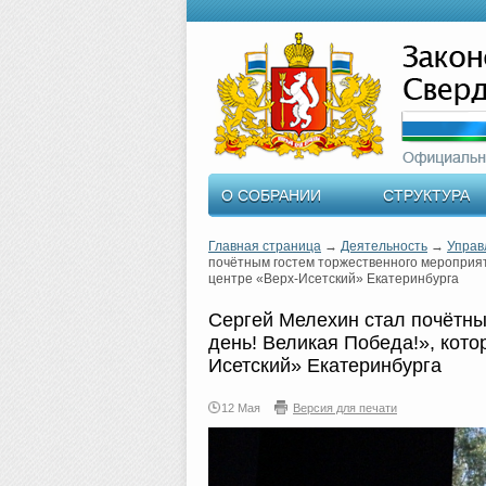
О СОБРАНИИ
СТРУКТУРА
Главная страница
→
Деятельность
→
Управ
почётным гостем торжественного мероприят
центре «Верх-Исетский» Екатеринбурга
Сергей Мелехин стал почётны
день! Великая Победа!», кото
Исетский» Екатеринбурга
12 Мая
Версия для печати