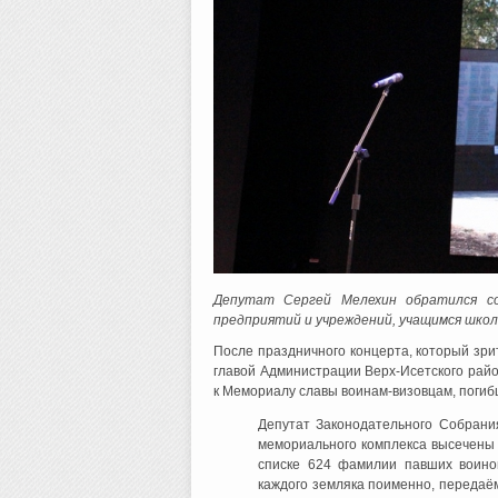
Депутат Сергей Мелехин обратился со
предприятий и учреждений, учащимся школ
После праздничного концерта, который зри
главой Администрации Верх-Исетского рай
к Мемориалу славы воинам-визовцам, погиб
Депутат Законодательного Собран
мемориального комплекса высечены 
списке 624 фамилии павших воино
каждого земляка поименно, передаём