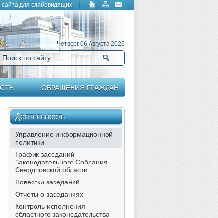
 сайта для слабовидящих
Четверг 06 Августа 2026
Поиск по сайту
Найти
СТЬ
ОБРАЩЕНИЯ ГРАЖДАН
Деятельность
Управление информационной
политики
График заседаний
Законодательного Собрания
Свердловской области
Повестки заседаний
Отчеты о заседаниях
Контроль исполнения
областного законодательства