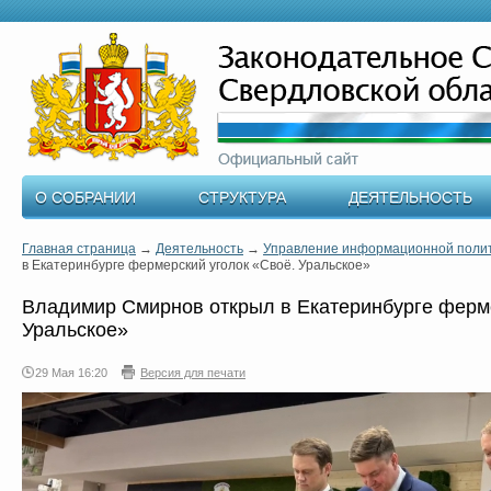
О СОБРАНИИ
СТРУКТУРА
ДЕЯТЕЛЬНОСТЬ
Главная страница
→
Деятельность
→
Управление информационной поли
в Екатеринбурге фермерский уголок «Своё. Уральское»
Владимир Смирнов открыл в Екатеринбурге ферме
Уральское»
29 Мая 16:20
Версия для печати