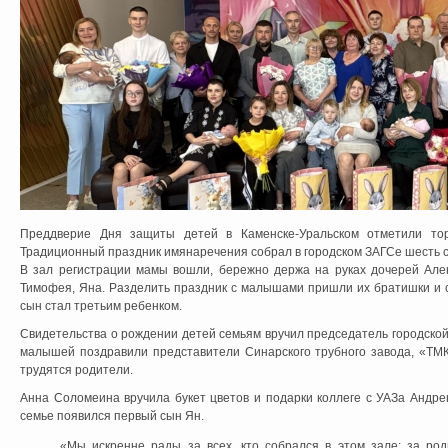
Преддверие Дня защиты детей в Каменске-Уральском отметили тор
Традиционный праздник имянаречения собрал в городском ЗАГСе шесть сч
В зал регистрации мамы вошли, бережно держа на руках дочерей Алек
Тимофея, Яна. Разделить праздник с малышами пришли их братишки и 
сын стал третьим ребенком.
Свидетельства о рождении детей семьям вручил председатель городской
малышей поздравили представители Синарского трубного завода, «Т
трудятся родители.
Анна Соломеина вручила букет цветов и подарки коллеге с УАЗа Андре
семье появился первый сын Ян.
«Мы искренне рады за всех, кто собрался в этом зале: за род