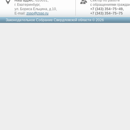
Наш адрес:
620031,
Сектор по работе
г. Екатеринбург,
с обращениями граждан
ул. Бориса Ельцина, д.10,
+7 (343) 354−75−49,
E-mail:
zsso@zsso.ru
+7 (343) 354−75−75
Законодательное Cобрание Свердловской области © 2026