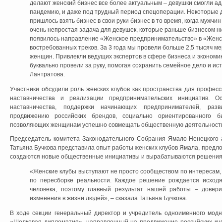
делают женский бизнес все более актуальным – девушки смогли ад
пандемию, и даже под трудный период спецоперации. Некоторые де
пришлось взять бизнес в свои руки бизнес в то время, когда мужч
очень непростая задача для девушек, которые раньше бизнесом ни
появилось направление «Женское предпринимательство» в «Женск
востребованных треков. За 3 года мы провели больше 2,5 тысяч м
женщин. Привлекли ведущих экспертов в сфере бизнеса и экономик
буквально провели за руку, помогая сохранить семейное дело и ис
Лантратова.
Участники обсудили роль женских клубов как пространства для профес
наставничества и реализации предпринимательских инициатив. 
наставничества, поддержки начинающих предпринимателей, раз
продвижению российских брендов, социально ориентированного б
позволяющих женщинам успешно совмещать общественную деятельность,
Председатель комитета Законодательного Собрания Ямало-Ненецкого а
Татьяна Бучкова представила опыт работы женских клубов Ямала, предложи
создаются новые общественные инициативы и вырабатываются решения
«Женские клубы выступают не просто сообществом по интересам,
по пересборке реальности. Каждое решение рождается исходя
человека, поэтому главный результат нашей работы
–
довер
изменения в жизни людей»,
–
сказала Татьяна Бучкова.
В ходе секции генеральный директор и учредитель одноименного модн