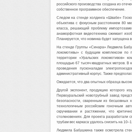
российского производства создана из отеч
собственное программное обеспечение.
Следом на стенде холдинга «Швабе» Госк
объектива с фокусным расстоянием 80 ми
класса, решающий проблему импортозамещ
анаморфотная видеотехника сжимает изоб
Планируется, что новинка будет запущена в
На стенде Группы «Синара» Людмила Бабу
локомотивы» с будущим комплексом по п
территории «Уральских локомотивов» к
площадью 67 тысяч квадратных метров. В к
проведения пусконаладки электропоездо
административный корпус. Также предполаг
Ожидается, что два опытных образца высоко
Другой экспонент, продукцию которого и
Первоуральский новотрубный завод предст
безопасности, сваренным из бесшовных 
технологичным российским гоночным авт
скручивании и растяжении, что критич
столкновениях. Для проекта разработали с
трубам вес каркаса удалось снизить на 10–
Людмила Бабушкина также осмотрела стен