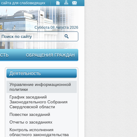
 сайта для слабовидящих
Суббота 08 Августа 2026
Поиск по сайту
Найти
СТЬ
ОБРАЩЕНИЯ ГРАЖДАН
Деятельность
Управление информационной
политики
График заседаний
Законодательного Собрания
Свердловской области
Повестки заседаний
Отчеты о заседаниях
Контроль исполнения
областного законодательства