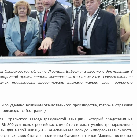
ия Свердловской области Людмила Бабушкина вместе с депутатами 8
ждународной промышленной выставки ИННОПРОМ-2026. Представители
ёмких производств презентовали парламентариям свои прорывные
было уделено новинкам отечественного производства, которые отражают
 производство без границ».
да «Уральского завода гражданской авиации», который представил на
ВК-800 для новых российских самолётов и макет учебно-тренировочного
дан для малой авиации и обеспечивает полную импортонезависимость.
ровочных самолётов для подготовки будущих лётчиков. Машина полностью