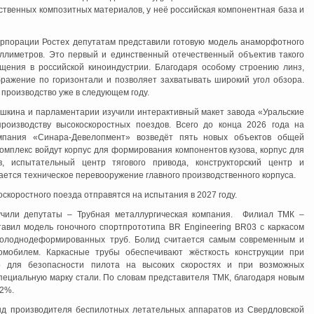
ественных композитных материалов, у неё российская компонентная база и
орпорации Ростех депутатам представили готовую модель анаморфотного
ллиметров. Это первый и единственный отечественный объектив такого
ения в российской киноиндустрии. Благодаря особому строению линз,
ражение по горизонтали и позволяет захватывать широкий угол обзора.
 производство уже в следующем году.
шкина и парламентарии изучили интерактивный макет завода «Уральские
роизводству высокоскоростных поездов. Всего до конца 2026 года на
омпания «Синара-Девелопмент» возведёт пять новых объектов общей
омплекс войдут корпус для формирования компонентов кузова, корпус для
в, испытательный центр тягового привода, конструкторский центр и
ается техническое перевооружение главного производственного корпуса.
скоростного поезда отправятся на испытания в 2027 году.
Интернет приемная
зучили депутаты – Трубная металлургическая компания. Филиал ТМК –
авил модель гоночного спортпрототипа BR Engineering BR03 с каркасом
холоднодеформированных труб. Болид считается самым современным и
омобилем. Каркасные трубы обеспечивают жёсткость конструкции при
но для безопасности пилота на высоких скоростях и при возможных
пециальную марку стали. По словам представителя ТМК, благодаря новым
12%.
д производителя беспилотных летательных аппаратов из Свердловской