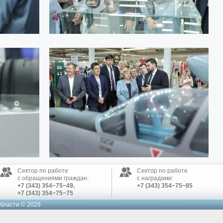
Сектор по работе
Сектор по работе
с обращениями граждан:
с наградами:
+7 (343) 354−75−49,
+7 (343) 354−75−85
+7 (343) 354−75−75
бласти © 2026