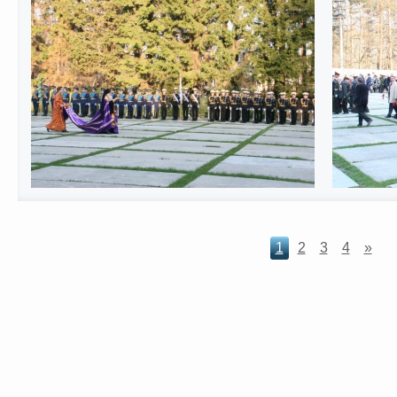
1
2
3
4
»