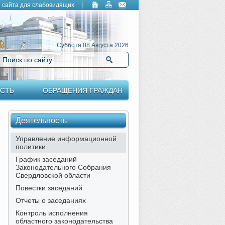
 сайта для слабовидящих
Суббота 08 Августа 2026
Поиск по сайту
Найти
СТЬ
ОБРАЩЕНИЯ ГРАЖДАН
Деятельность
Управление информационной
политики
График заседаний
Законодательного Собрания
Свердловской области
Повестки заседаний
Отчеты о заседаниях
Контроль исполнения
областного законодательства