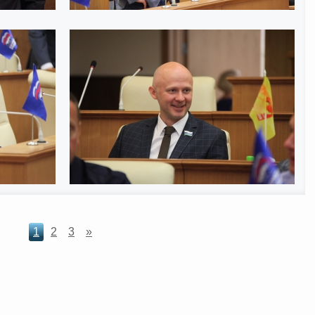
1
2
3
»