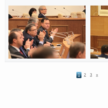
1
2
3
»