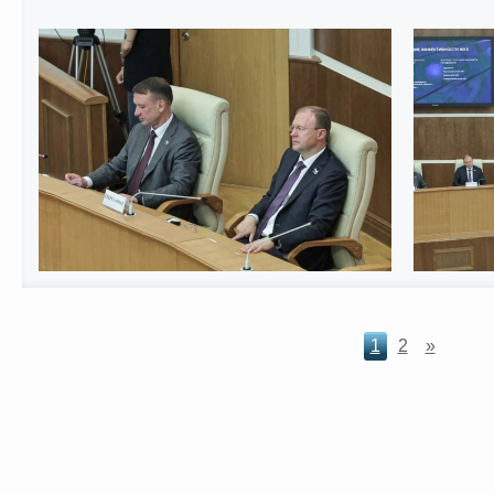
1
2
»