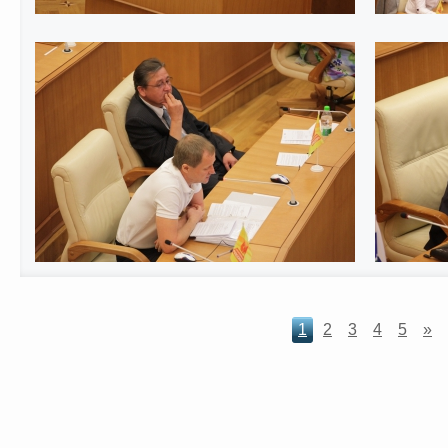
1
2
3
4
5
»