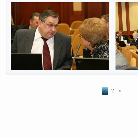
1
2
»