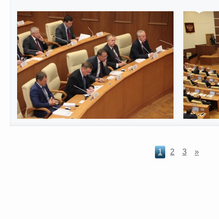
1
2
3
»