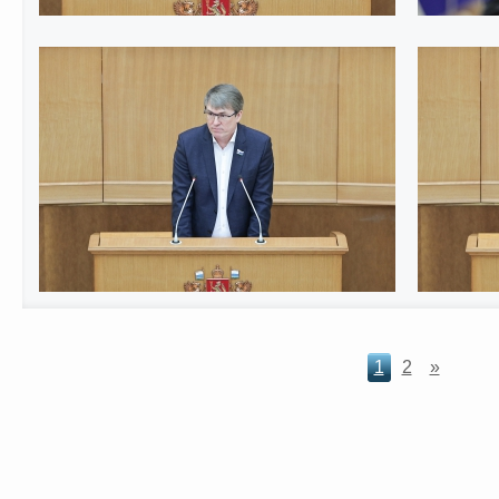
1
2
»