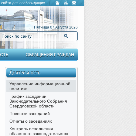
 сайта для слабовидящих
Пятница 07 Августа 2026
Поиск по сайту
Найти
СТЬ
ОБРАЩЕНИЯ ГРАЖДАН
Деятельность
Управление информационной
политики
График заседаний
Законодательного Собрания
Свердловской области
Повестки заседаний
Отчеты о заседаниях
Контроль исполнения
областного законодательства