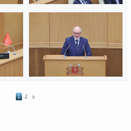
1
2
»