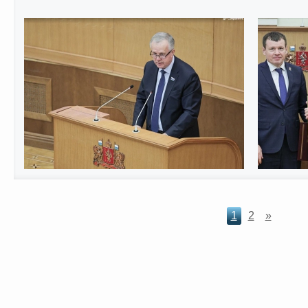
1
2
»