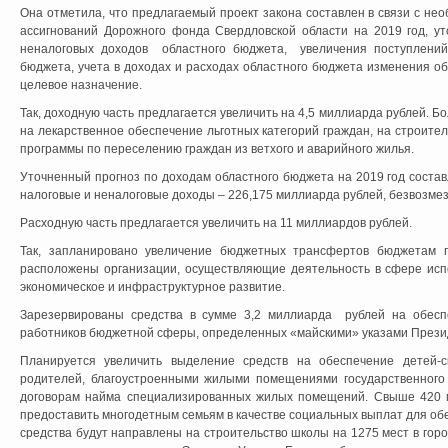
Она отметила, что предлагаемый проект закона составлен в связи с н
ассигнований Дорожного фонда Свердловской области на 2019 год, ут
неналоговых доходов областного бюджета, увеличения поступлений
бюджета, учета в доходах и расходах областного бюджета изменения 
целевое назначение.
Так, доходную часть предлагается увеличить на 4,5 миллиарда рублей. 
на лекарственное обеспечение льготных категорий граждан, на строител
программы по переселению граждан из ветхого и аварийного жилья.
Уточненный прогноз по доходам областного бюджета на 2019 год состав
налоговые и неналоговые доходы – 226,175 миллиарда рублей, безвозмез
Расходную часть предлагается увеличить на 11 миллиардов рублей.
Так, запланировано увеличение бюджетных трансфертов бюджетам го
расположены организации, осуществляющие деятельность в сфере испо
экономическое и инфраструктурное развитие.
Зарезервированы средства в сумме 3,2 миллиарда рублей на обесп
работников бюджетной сферы, определенных «майскими» указами Прези
Планируется увеличить выделение средств на обеспечение детей-с
родителей, благоустроенными жилыми помещениями государственного
договорам найма специализированных жилых помещений. Свыше 420 
предоставить многодетным семьям в качестве социальных выплат для о
средства будут направлены на строительство школы на 1275 мест в горо