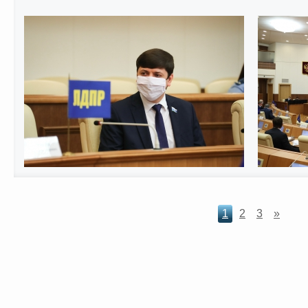
1
2
3
»