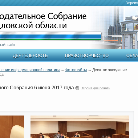
Версия
ДЕЯТЕЛЬНОСТЬ
ПРАВОТВОРЧЕСТВО
ОБЛА
ление информационной политики
→
Фотоотчёты
→
Десятое заседание
да
ного Собрания 6 июня 2017 года
Версия для печати