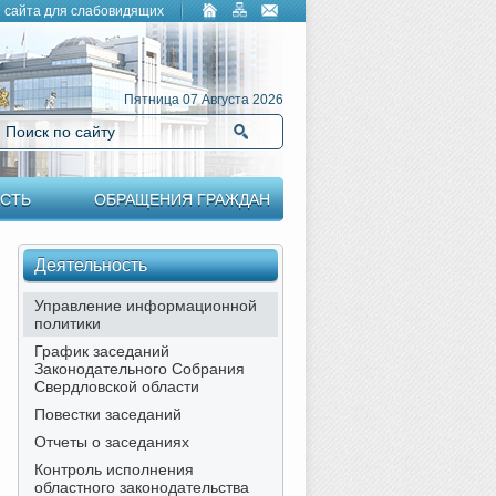
 сайта для слабовидящих
Пятница 07 Августа 2026
Поиск по сайту
Найти
СТЬ
ОБРАЩЕНИЯ ГРАЖДАН
Деятельность
Управление информационной
политики
График заседаний
Законодательного Собрания
Свердловской области
Повестки заседаний
Отчеты о заседаниях
Контроль исполнения
областного законодательства