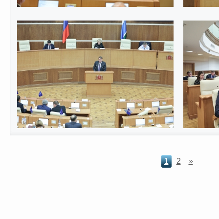
1
2
»