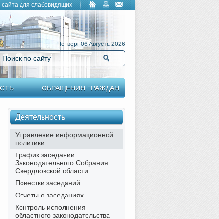
 сайта для слабовидящих
Четверг 06 Августа 2026
Поиск по сайту
Найти
СТЬ
ОБРАЩЕНИЯ ГРАЖДАН
Деятельность
Управление информационной
политики
График заседаний
Законодательного Собрания
Свердловской области
Повестки заседаний
Отчеты о заседаниях
Контроль исполнения
областного законодательства