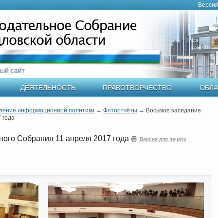
Версия
ДЕЯТЕЛЬНОСТЬ
ПРАВОТВОРЧЕСТВО
ОБЛА
ление информационной политики
→
Фотоотчёты
→
Восьмое заседание
 года
ного Собрания 11 апреля 2017 года
Версия для печати