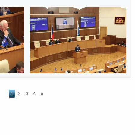
1
2
3
4
»