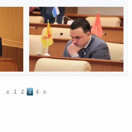
«
1
2
3
4
»