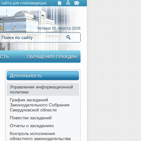
 сайта для слабовидящих
Четверг 06 Августа 2026
Поиск по сайту
Найти
СТЬ
ОБРАЩЕНИЯ ГРАЖДАН
Деятельность
Управление информационной
политики
График заседаний
Законодательного Собрания
Свердловской области
Повестки заседаний
Отчеты о заседаниях
Контроль исполнения
областного законодательства