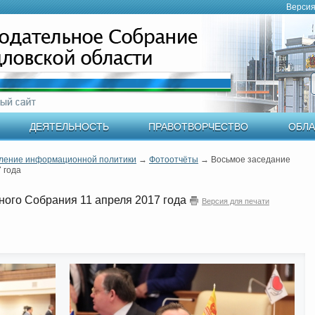
Версия
ДЕЯТЕЛЬНОСТЬ
ПРАВОТВОРЧЕСТВО
ОБЛА
ление информационной политики
→
Фотоотчёты
→
Восьмое заседание
 года
ного Собрания 11 апреля 2017 года
Версия для печати