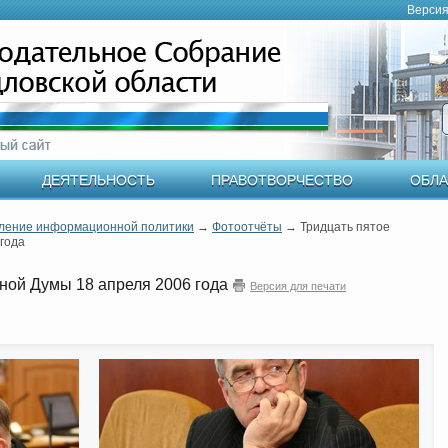
Версия
ДЕЯТЕЛЬНОСТЬ
ПРАВОТВОРЧЕСТВО
ОБЛА
ление информационной политики
→
Фотоотчёты
→
Тридцать пятое
года
ной Думы 18 апреля 2006 года
Версия для печати