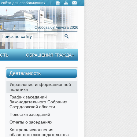
 сайта для слабовидящих
Суббота 08 Августа 2026
Поиск по сайту
Найти
СТЬ
ОБРАЩЕНИЯ ГРАЖДАН
Деятельность
Управление информационной
политики
График заседаний
Законодательного Собрания
Свердловской области
Повестки заседаний
Отчеты о заседаниях
Контроль исполнения
областного законодательства