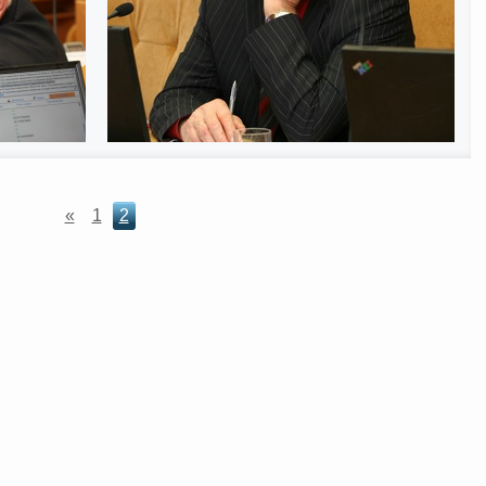
«
1
2