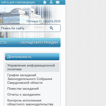
 сайта для слабовидящих
Пятница 07 Августа 2026
Поиск по сайту
Найти
СТЬ
ОБРАЩЕНИЯ ГРАЖДАН
Деятельность
Управление информационной
политики
График заседаний
Законодательного Собрания
Свердловской области
Повестки заседаний
Отчеты о заседаниях
Контроль исполнения
областного законодательства