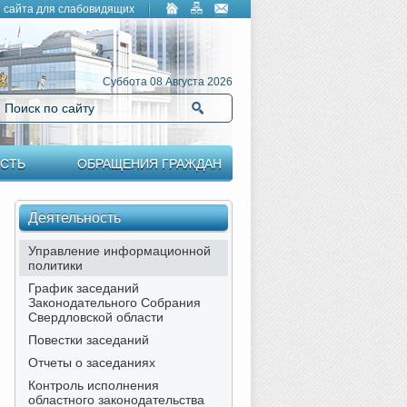
 сайта для слабовидящих
Суббота 08 Августа 2026
Поиск по сайту
Найти
СТЬ
ОБРАЩЕНИЯ ГРАЖДАН
Деятельность
Управление информационной
политики
График заседаний
Законодательного Собрания
Свердловской области
Повестки заседаний
Отчеты о заседаниях
Контроль исполнения
областного законодательства