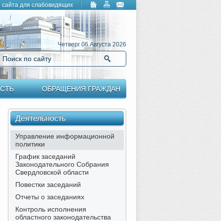
 сайта для слабовидящих
Четверг 06 Августа 2026
Поиск по сайту
Найти
СТЬ
ОБРАЩЕНИЯ ГРАЖДАН
Деятельность
Управление информационной
политики
График заседаний
Законодательного Собрания
Свердловской области
Повестки заседаний
Отчеты о заседаниях
Контроль исполнения
областного законодательства