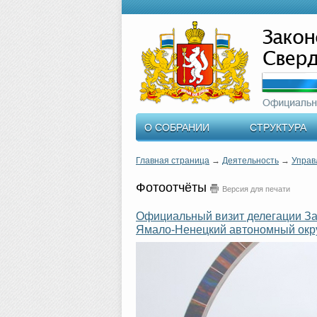
О СОБРАНИИ
СТРУКТУРА
Главная страница
→
Деятельность
→
Управ
Фотоотчёты
Версия для печати
Официальный визит делегации За
Ямало-Ненецкий автономный округ