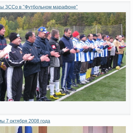
ды ЗССо в "Футбольном марафоне"
ы 7 октября 2008 года