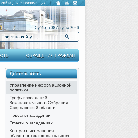
 сайта для слабовидящих
Суббота 08 Августа 2026
Поиск по сайту
Найти
СТЬ
ОБРАЩЕНИЯ ГРАЖДАН
Деятельность
Управление информационной
политики
График заседаний
Законодательного Собрания
Свердловской области
Повестки заседаний
Отчеты о заседаниях
Контроль исполнения
областного законодательства