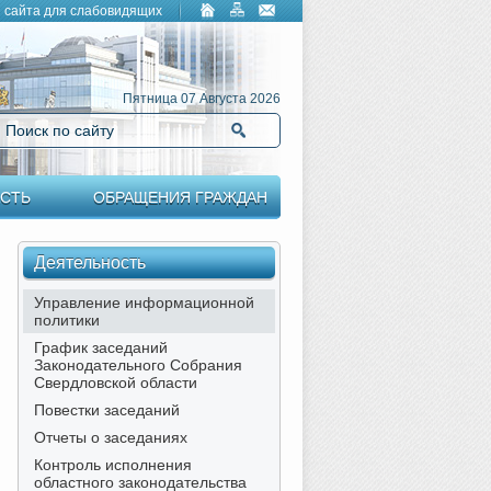
 сайта для слабовидящих
Пятница 07 Августа 2026
Поиск по сайту
Найти
СТЬ
ОБРАЩЕНИЯ ГРАЖДАН
Деятельность
Управление информационной
политики
График заседаний
Законодательного Собрания
Свердловской области
Повестки заседаний
Отчеты о заседаниях
Контроль исполнения
областного законодательства