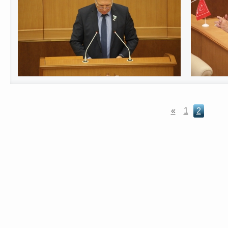
«
1
2