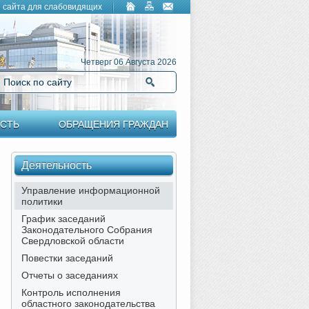
 сайта для слабовидящих
Четверг 06 Августа 2026
Поиск по сайту
Найти
СТЬ
ОБРАЩЕНИЯ ГРАЖДАН
Деятельность
Управление информационной
политики
График заседаний
Законодательного Собрания
Свердловской области
Повестки заседаний
Отчеты о заседаниях
Контроль исполнения
областного законодательства