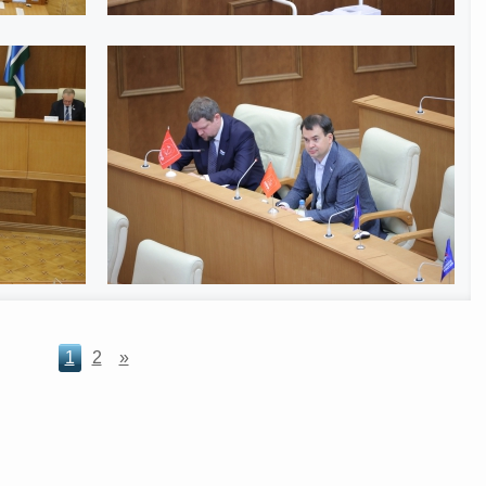
1
2
»