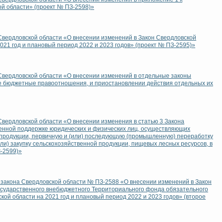
й области» (проект № ПЗ-2598)»
Свердловской области «О внесении изменений в Закон Свердловской
021 год и плановый период 2022 и 2023 годов» (проект № ПЗ-2595)»
Свердловской области «О внесении изменений в отдельные законы
е бюджетные правоотношения, и приостановлении действия отдельных их
Свердловской области «О внесении изменения в статью 3 Закона
венной поддержке юридических и физических лиц, осуществляющих
 продукции, первичную и (или) последующую (промышленную) переработку
ли) закупку сельскохозяйственной продукции, пищевых лесных ресурсов, в
-2599)»
 закона Свердловской области № ПЗ-2588 «О внесении изменений в Закон
осударственного внебюджетного Территориального фонда обязательного
ой области на 2021 год и плановый период 2022 и 2023 годов» (второе