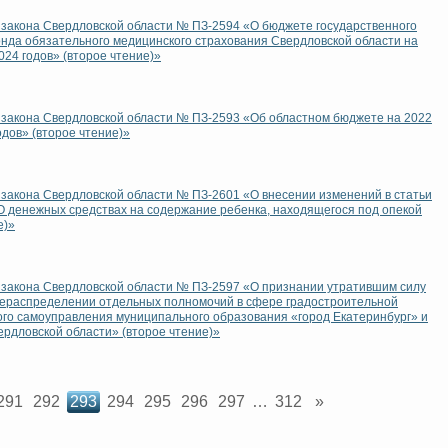
Интернет приемная
 закона Свердловской области № ПЗ-2594 «О бюджете государственного
нда обязательного медицинского страхования Свердловской области на
024 годов» (второе чтение)»
 закона Свердловской области № ПЗ-2593 «Об областном бюджете на 2022
одов» (второе чтение)»
 закона Свердловской области № ПЗ-2601 «О внесении изменений в статьи
«О денежных средствах на содержание ребенка, находящегося под опекой
е)»
 закона Свердловской области № ПЗ-2597 «О признании утратившим силу
рераспределении отдельных полномочий в сфере градостроительной
ого самоуправления муниципального образования «город Екатеринбург» и
ердловской области» (второе чтение)»
291
292
293
294
295
296
297
…
312
»