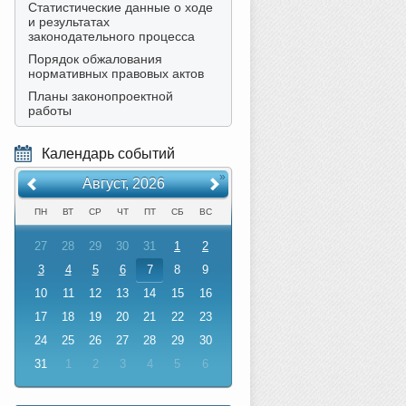
Статистические данные о ходе
и результатах
законодательного процесса
Порядок обжалования
нормативных правовых актов
Планы законопроектной
работы
Календарь событий
«
»
Август, 2026
ПН
ВТ
СР
ЧТ
ПТ
СБ
ВС
27
28
29
30
31
1
2
3
4
5
6
7
8
9
10
11
12
13
14
15
16
17
18
19
20
21
22
23
24
25
26
27
28
29
30
31
1
2
3
4
5
6