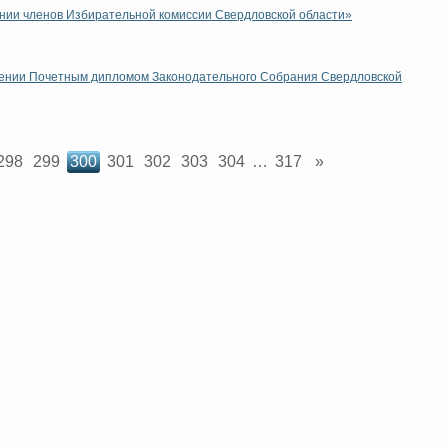
Интернет приемная
ении членов Избирательной комиссии Свердловской области»
дении Почетным дипломом Законодательного Собрания Свердловской
298
299
300
301
302
303
304
…
317
»