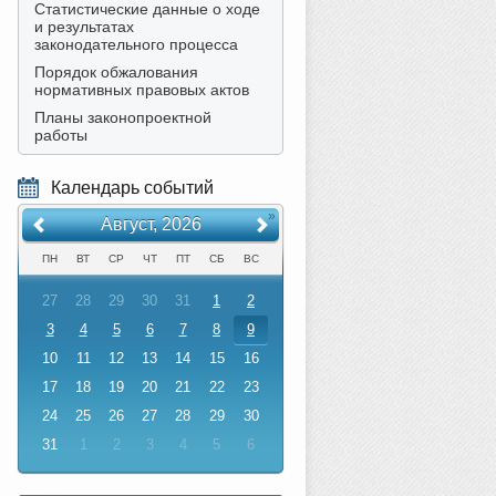
Статистические данные о ходе
и результатах
законодательного процесса
Порядок обжалования
нормативных правовых актов
Планы законопроектной
работы
Календарь событий
«
»
Август, 2026
ПН
ВТ
СР
ЧТ
ПТ
СБ
ВС
27
28
29
30
31
1
2
3
4
5
6
7
8
9
10
11
12
13
14
15
16
17
18
19
20
21
22
23
24
25
26
27
28
29
30
31
1
2
3
4
5
6