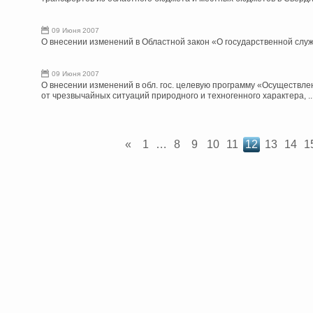
09 Июня 2007
О внесении изменений в Областной закон «О государственной слу
09 Июня 2007
О внесении изменений в обл. гос. целевую программу «Осуществл
от чрезвычайных ситуаций природного и техногенного характера, .
«
1
…
8
9
10
11
12
13
14
1