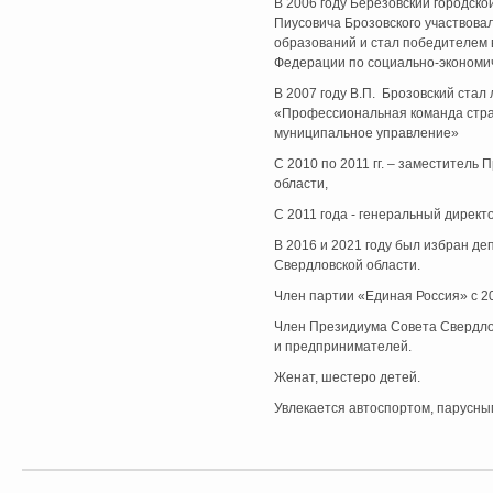
В 2006 году Березовский городско
Пиусовича Брозовского участвова
образований и стал победителем 
Федерации по социально-экономи
В 2007 году В.П. Брозовский стал
«Профессиональная команда стра
муниципальное управление»
С 2010 по 2011 гг. – заместитель
области,
С 2011 года - генеральный дирек
В 2016 и 2021 году был избран д
Свердловской области.
Член партии «Единая Россия» с 20
Член Президиума Совета Свердло
и предпринимателей.
Женат, шестеро детей.
Увлекается автоспортом, парусны