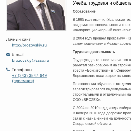
Учеба, трудовая и общест
Образование
В 1995 году окончил Уральскую го
академию по специальности «шахт
квалификацию «горный инженер-с
В 2004 году прошел программу «К
Личный сайт:
самоуправления» в Международно
http://brozovskiy.ru
Трудовая деятельность
E-mail:
brozovskiy@zsso.ru
Трудовую деятельность начал во в
работал разнорабочим на стройке
Телефоны:
треста «Бокситстрой» в г. Североу
+7 (343) 3547-649
Березовского шахтостроительного
(приемная)
По окончании обучения в академии
зарегистрировался индивидуальн
строительными и отделочными мат
ООО «BROZEX».
С 2004 по 2010 год дважды избира
В ноябре 2010 года досрочно прек
связи с назначением на должност
Свердловской области.