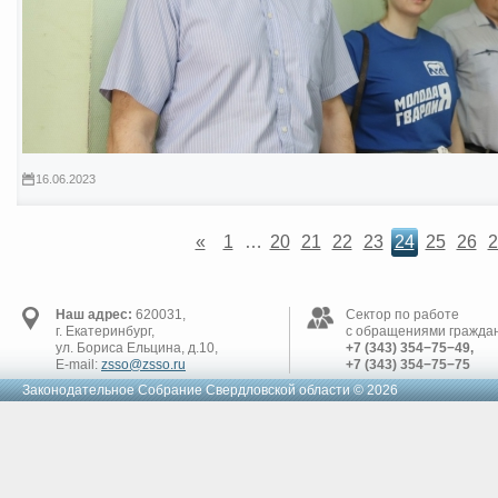
16.06.2023
«
1
…
20
21
22
23
24
25
26
2
Наш адрес:
620031,
Сектор по работе
г. Екатеринбург,
с обращениями граждан
ул. Бориса Ельцина, д.10,
+7 (343) 354−75−49,
E-mail:
zsso@zsso.ru
+7 (343) 354−75−75
Законодательное Cобрание Свердловской области © 2026