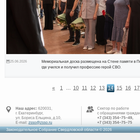
25.06.2026
Мемориальная доска размещена на Стене памяти в П
где учился и получил профессию герой СВО.
«
1
…
10
11
12
13
14
15
16
17
Наш адрес:
620031,
Сектор по работе
г. Екатеринбург,
с обращениями граждан
ул. Бориса Ельцина, д.10,
+7 (343) 354−75−49,
E-mail:
zsso@zsso.ru
+7 (343) 354−75−75
Законодательное Cобрание Свердловской области © 2026