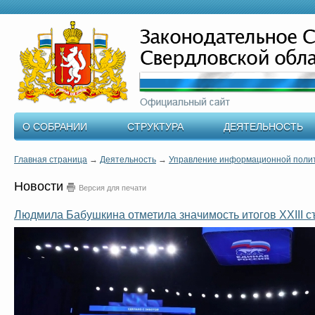
О СОБРАНИИ
СТРУКТУРА
ДЕЯТЕЛЬНОСТЬ
Главная страница
→
Деятельность
→
Управление информационной поли
Новости
Версия для печати
Людмила Бабушкина отметила значимость итогов XXIII с