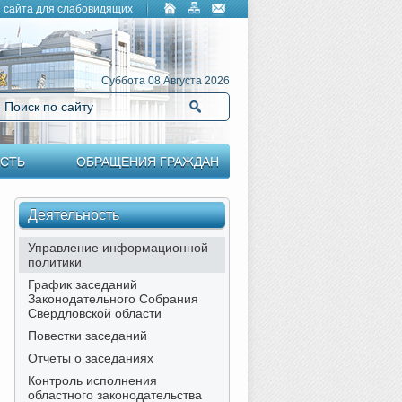
 сайта для слабовидящих
Суббота 08 Августа 2026
Поиск по сайту
Найти
СТЬ
ОБРАЩЕНИЯ ГРАЖДАН
Деятельность
Управление информационной
политики
График заседаний
Законодательного Собрания
Свердловской области
Повестки заседаний
Отчеты о заседаниях
Контроль исполнения
областного законодательства