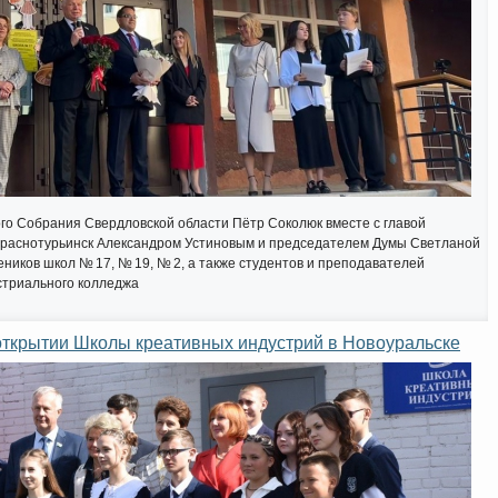
го Собрания Свердловской области Пётр Соколюк вместе с главой
Краснотурьинск Александром Устиновым и председателем Думы Светланой
ников школ № 17, № 19, № 2, а также студентов и преподавателей
стриального колледжа
открытии Школы креативных индустрий в Новоуральске