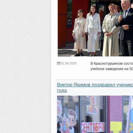
01.09.2025
В Краснотурьинске сост
учебное заведение на 5
Виктор Якимов поздравил ученико
года