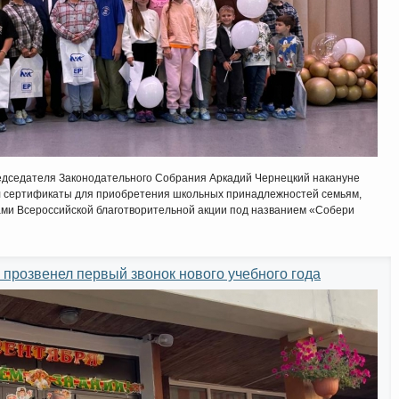
едседателя Законодательного Собрания Аркадий Чернецкий накануне
ил сертификаты для приобретения школьных принадлежностей семьям,
ами Всероссийской благотворительной акции под названием «Собери
 прозвенел первый звонок нового учебного года