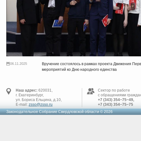
06.11.2025
Вручение состоялось в рамках проекта Движения Перв
мероприятий ко Дню народного единства
Наш адрес:
620031,
Сектор по работе
г. Екатеринбург,
с обращениями граждан
ул. Бориса Ельцина, д.10,
+7 (343) 354−75−49,
E-mail:
zsso@zsso.ru
+7 (343) 354−75−75
Законодательное Cобрание Свердловской области © 2026