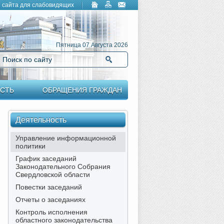
 сайта для слабовидящих
Пятница 07 Августа 2026
Поиск по сайту
Найти
СТЬ
ОБРАЩЕНИЯ ГРАЖДАН
Деятельность
Управление информационной
политики
График заседаний
Законодательного Собрания
Свердловской области
Повестки заседаний
Отчеты о заседаниях
Контроль исполнения
областного законодательства