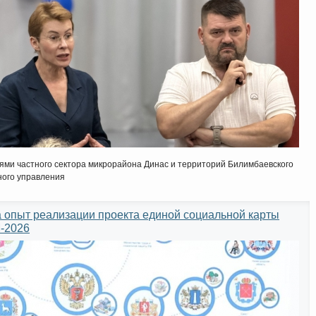
ями частного сектора микрорайона Динас и территорий Билимбаевского
ного управления
опыт реализации проекта единой социальной карты
-2026